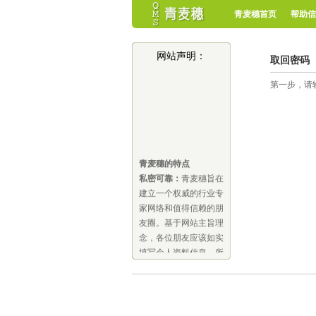
青麦穗首页
帮助信
网站声明：
取回密码
第一步，请
青麦穗的特点
私密可靠：
青麦穗旨在
建立一个权威的行业专
家网络和值得信赖的朋
友圈。基于网站主旨理
念，各位朋友应该如实
填写个人资料信息，所
有个人信息均不对外公
开，其中的联系方式是
保密的，是否告知您感
兴趣的人，由您本人自